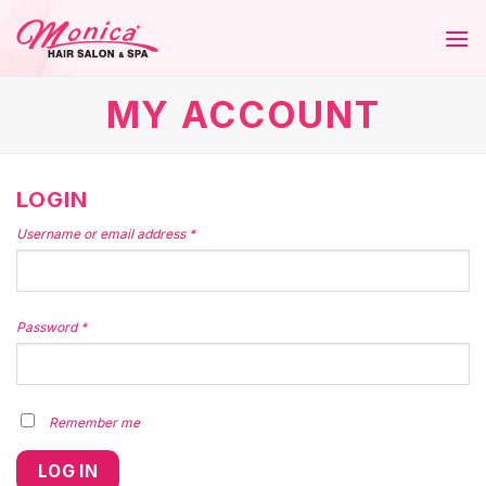
Skip
to
content
MY ACCOUNT
LOGIN
Username or email address
*
Password
*
Remember me
LOG IN